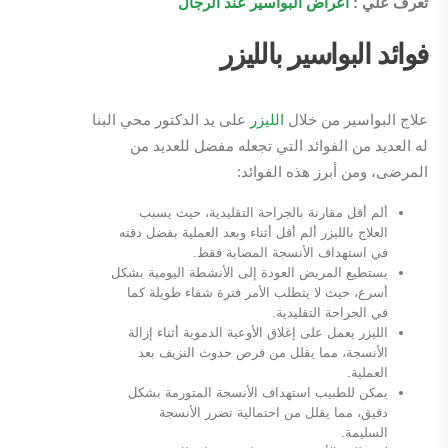
تعرف علي :
اعراض البواسير عند الرجال
فوائد البواسير بالليزر
علاج البواسير من خلال
الليزر
على يد الدكتور محي البنا
له العديد من الفوائد التي تجعله مفضل للعديد من
المرضى، ومن أبرز هذه الفوائد:
ألم أقل مقارنة بالجراحة التقليدية، حيث يسبب
العلاج بالليزر ألم أقل أثناء وبعد العملية بفضل دقته
في استهداف الأنسجة المصابة فقط.
يستطيع المريض العودة إلى الأنشطة اليومية بشكل
أسرع، حيث لا يتطلب الأمر فترة شفاء طويلة كما
في الجراحة التقليدية.
الليزر يعمل على إغلاق الأوعية الدموية أثناء إزالة
الأنسجة، مما يقلل من فرص حدوث النزيف بعد
العملية.
يمكن للطبيب استهداف الأنسجة المتورمة بشكل
دقيق، مما يقلل من احتمالية تضرر الأنسجة
السليمة.