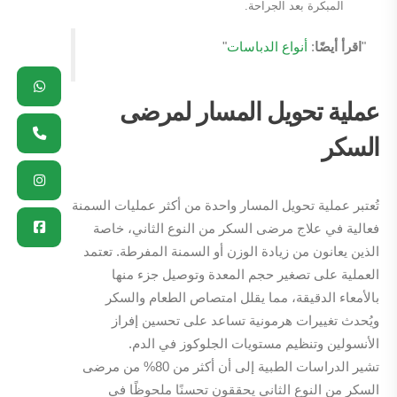
المبكرة بعد الجراحة.
"
اقرأ أيضًا
:
أنواع الدباسات
"
pp
ram
ok
ne
عملية تحويل المسار لمرضى
السكر
تُعتبر عملية تحويل المسار واحدة من أكثر عمليات السمنة
فعالية في علاج مرضى السكر من النوع الثاني، خاصة
الذين يعانون من زيادة الوزن أو السمنة المفرطة. تعتمد
العملية على تصغير حجم المعدة وتوصيل جزء منها
بالأمعاء الدقيقة، مما يقلل امتصاص الطعام والسكر
ويُحدث تغييرات هرمونية تساعد على تحسين إفراز
الأنسولين وتنظيم مستويات الجلوكوز في الدم.
تشير الدراسات الطبية إلى أن أكثر من 80% من مرضى
السكر من النوع الثاني يحققون تحسنًا ملحوظًا في