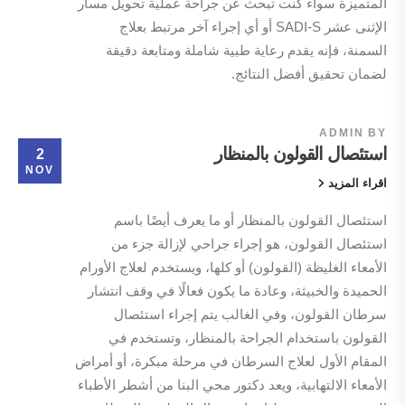
المتميزة سواء كنت تبحث عن جراحة عملية تحويل مسار
الإثنى عشر SADI-S أو أي إجراء آخر مرتبط بعلاج
السمنة، فإنه يقدم رعاية طبية شاملة ومتابعة دقيقة
لضمان تحقيق أفضل النتائج.
ADMIN
BY
استئصال القولون بالمنظار
2
NOV
اقراء المزيد
استئصال القولون بالمنظار أو ما يعرف أيضًا باسم
استئصال القولون، هو إجراء جراحي لإزالة جزء من
الأمعاء الغليظة (القولون) أو كلها، ويستخدم لعلاج الأورام
الحميدة والخبيثة، وعادة ما يكون فعالًا في وقف انتشار
سرطان القولون، وفي الغالب يتم إجراء استئصال
القولون باستخدام الجراحة بالمنظار، وتستخدم في
المقام الأول لعلاج السرطان في مرحلة مبكرة، أو أمراض
الأمعاء الالتهابية، ويعد دكتور محي البنا من أشطر الأطباء