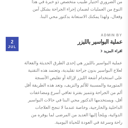
من الضروري اختيار طبيب متخصص ذو خبرة في هذا
النوع من العمليات لضمان إجراء الجراحة بشكل آمن
وفعال، ولهذا يمكنك الاستعانة بدكتور محي البنا.
ADMIN
BY
عملية البواسير بالليزر
2
JUL
اقراء المزيد
عملية البواسير بالليزر هي إحدى الطرق الحديثة والفعالة
لعلاج البواسير بدون جراحة تقليدية، وتعتمد هذه التقنية
على استخدام أشعة الليزر لإزالة أو تقليص الأنسجة
المتورمة والمسببة للألم والنزيف، وتعد هذه الطريقة أقل
ألم من الجراحة وتتميز بفترة تعافي أسرع ومضاعفات
أقل، ويستخدمها الدكتور محي البنا في حالات البواسير
الداخلية والخارجية، وخاصة عندما لا تنجح العلاجات
الدوائية، ويلجأ إليها العديد من المرضى لما يوفره من
راحة وسرعة في العودة للحياة اليومية.