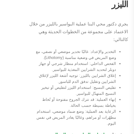
الليزر
يجري دكتور محي البنا عملية البواسير بالليزر من خلال
الاعتماد على مجموعة من الخطوات الحديثة وهي
كالتالي:
التخدير والإعداد: غالبًا تخدير موضعي أو نصفي، مع
وضع المريض في وضعية مناسبة (Lithotomy).
الفحص الداخلي: استخدام منظار شرجي أو جهاز
دوبلر لتحديد الشرايين المغذية للبواسير.
إغلاق الشرايين بالليزر: توجيه أشعة الليزر لإغلاق
الشرايين وتقليل تدفق الدم للباسور.
تقليص النسيج: استخدام الليزر لتقليص أو تبخير
النسيج المتهدّل للبواسير.
إنهاء العملية: قد تترك الجروح مفتوحة أو تُخاط
بخياطة بسيطة حسب الحالة.
الرعاية بعد العملية: وضع ضماد موضعي، استخدام
مطهّرات أو مراهم، وغالبًا يغادر المريض في نفس
اليوم.