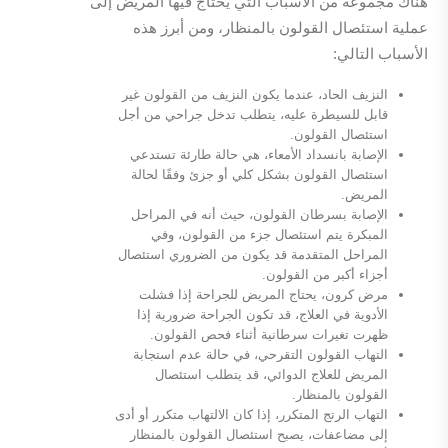
هناك مجموعة من الأسباب التي يحتاج فيها المريض إلى
عملية استئصال القولون بالمنظار، ومن أبرز هذه
الأسباب التالي:
النزيف الحاد، عندما يكون النزيف من القولون غير
قابل للسيطرة عليه، يتطلب تدخل جراحي من أجل
استئصال القولون.
الإصابة بانسداد الأمعاء، هي حالة طارئة تستدعي
استئصال القولون بشكل كلي أو جزئ وفقًا لحالة
المريض.
الإصابة بسرطان القولون، حيث أنه في المراحل
المبكرة يتم استئصال جزء من القولون، وفي
المراحل المتقدمة قد يكون من الضروري استئصال
أجزاء أكبر من القولون.
مرض كرون، يحتاج المريض للجراحة إذا فشلت
الأدوية في العلاج، قد تكون الجراحة ضرورية إذا
ظهرت تغيرات سرطانية أثناء فحص القولون.
التهاب القولون التقرحي، في حالة عدم استجابة
المريض للعلاج الدوائي، قد يتطلب استئصال
القولون بالمنظار.
التهاب الرتج المتكرر، إذا كان الالتهاب متكرر أو أدى
إلى مضاعفات، يصبح استئصال القولون بالمنظار