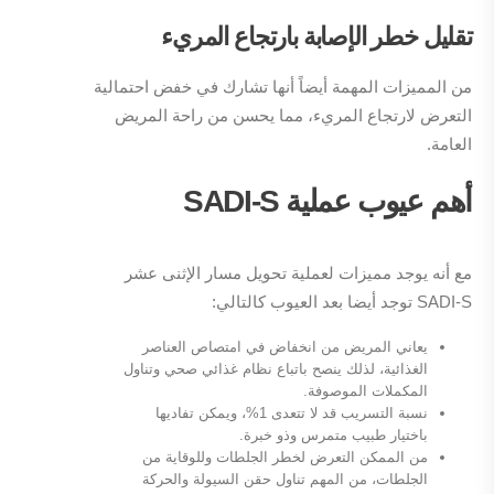
تقليل خطر الإصابة بارتجاع المريء
من المميزات المهمة أيضاً أنها تشارك في خفض احتمالية
التعرض لارتجاع المريء، مما يحسن من راحة المريض
العامة.
أهم عيوب عملية
SADI-S
مع أنه يوجد مميزات لعملية تحويل مسار الإثنى عشر
SADI-S توجد أيضا بعد العيوب كالتالي:
يعاني المريض من انخفاض في امتصاص العناصر
الغذائية، لذلك ينصح باتباع نظام غذائي صحي وتناول
المكملات الموصوفة.
نسبة التسريب قد لا تتعدى 1%، ويمكن تفاديها
باختيار طبيب متمرس وذو خبرة.
من الممكن التعرض لخطر الجلطات وللوقاية من
الجلطات، من المهم تناول حقن السيولة والحركة