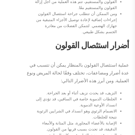
القولون والمستقيم، تتم هذه العملية من أجل إزالة
القولون والمستقيم معًا.
ومن الممكن أن تتطلب جراحة استئصال القولون
إجراءات إضافية لإعادة توصيل الأجزاء المتبقية من
جهازك الهضمي. لتتمكن الفضلات من مغادرة
الجسم بشكل طبيعي.
أضرار استئصال القولون
عملية استئصال القولون بالمنظار يمكن أن تتسبب في
عدة أضرار ومضاعفات، تختلف وفقًا لحالة المريض ونوع
العملية. ومن أبرز هذه الأضرار التالي:
النزيف، قد يحدث نزيف أثناء أو بعد الجراحة.
الجلطات الدموية خاصة في الساقين، قد تؤدي إلى
انسداد الأوعية الدموية.
الانصمام الرئوي وهو انسداد في الشرايين الرئوية
نتيجة للجلطات.
الإصابة بالأعضاء المجاورة، مثل المثانة والأمعاء
الدقيقة، قد تحدث بسبب قربها من القولون.