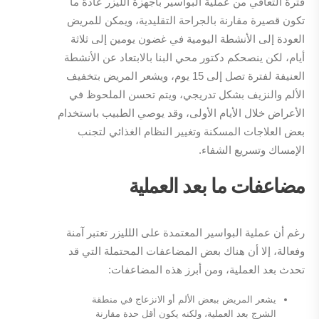
فترة التعافي من عملية البواسير بأجهزة الليزر عادة ما
تكون قصيرة مقارنة بالجراحة التقليدية، ويمكن للمريض
العودة إلى الأنشطة اليومية في غضون يومين إلى ثلاثة
أيام، لكن ينصحكم دكتور محي البنا بالابتعاد عن الأنشطة
العنيفة لفترة تصل إلى 15 يوم، ويشعر المريض بتخفيف
الألم والنزيف بشكل تدريجي، ويتم تحسن الملحوظ في
الأعراض خلال الأيام الأولى، وقد يوصي الطبيب باستخدام
بعض العلاجات المسكنة وتغيير النظام الغذائي لتجنب
الإمساك وتسريع الشفاء.
مضاعفات ما بعد العملية
رغم أن عملية البواسير المعتمدة على اللليزر تعتبر آمنة
وفعالة، إلا أن هناك بعض المضاعفات المحتملة التي قد
تحدث بعد العملية، ومن أبرز هذه المضاعفات:
يشعر المريض ببعض الألم أو الانزعاج في منطقة
الشرج بعد العملية، ولكنه يكون أقل حدة مقارنة