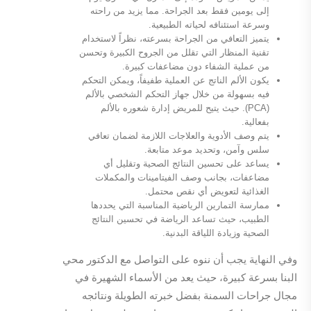
إلى يومين فقط بعد الجراحة. مما يزيد من راحته
وسرعة استئنافه لحياته الطبيعية.
يتميز التعافي من الجراحة بسرعته، نظراً لاستخدام
تقنية المنظار التي تقلل من الجروح الكبيرة وتحسن
من عملية الشفاء دون مضاعفات كبيرة.
يكون الألم الناتج عن العملية طفيفاً، ويمكن التحكم
فيه بسهولة من خلال جهاز التحكم الشخصي بالألم
(PCA). حيث يتيح للمريض إدارة شعوره بالألم
بفعالية.
يتم وصف الأدوية والعلاجات اللازمة لضمان تعافي
سلس وآمن، وتحديد موعد متابعة.
يساعد على تحسين النتائج الصحية وتقليل أي
مضاعفات، بجانب وصف الفيتامينات والمكملات
الغذائية لتعويض أي نقص محتمل.
ممارسة التمارين الرياضية المناسبة التي يحددها
الطبيب، حيث تساعد الرياضة في تحسين النتائج
الصحية وزيادة اللياقة البدنية.
وفي النهاية يجب أن ننوه على التواصل مع الدكتور محي
البنا بسرعة كبيرة، حيث يعد من الأسماء الشهيرة في
مجال جراحات السمنة بفضل خبرته الطويلة ونتائجه