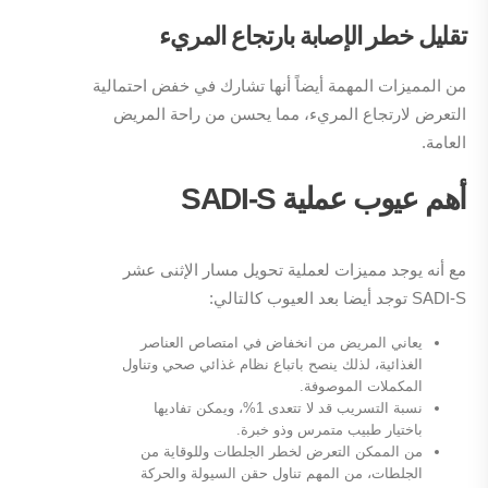
تقليل خطر الإصابة بارتجاع المريء
من المميزات المهمة أيضاً أنها تشارك في خفض احتمالية
التعرض لارتجاع المريء، مما يحسن من راحة المريض
العامة.
أهم عيوب عملية
SADI-S
مع أنه يوجد مميزات لعملية تحويل مسار الإثنى عشر
SADI-S توجد أيضا بعد العيوب كالتالي:
يعاني المريض من انخفاض في امتصاص العناصر
الغذائية، لذلك ينصح باتباع نظام غذائي صحي وتناول
المكملات الموصوفة.
نسبة التسريب قد لا تتعدى 1%، ويمكن تفاديها
باختيار طبيب متمرس وذو خبرة.
من الممكن التعرض لخطر الجلطات وللوقاية من
الجلطات، من المهم تناول حقن السيولة والحركة