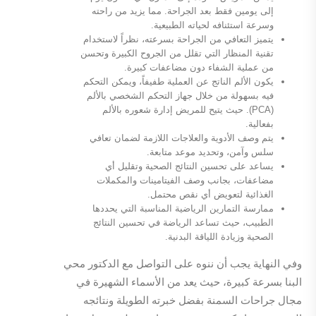
إلى يومين فقط بعد الجراحة. مما يزيد من راحته
وسرعة استئنافه لحياته الطبيعية.
يتميز التعافي من الجراحة بسرعته، نظراً لاستخدام
تقنية المنظار التي تقلل من الجروح الكبيرة وتحسن
من عملية الشفاء دون مضاعفات كبيرة.
يكون الألم الناتج عن العملية طفيفاً، ويمكن التحكم
فيه بسهولة من خلال جهاز التحكم الشخصي بالألم
(PCA). حيث يتيح للمريض إدارة شعوره بالألم
بفعالية.
يتم وصف الأدوية والعلاجات اللازمة لضمان تعافي
سلس وآمن، وتحديد موعد متابعة.
يساعد على تحسين النتائج الصحية وتقليل أي
مضاعفات، بجانب وصف الفيتامينات والمكملات
الغذائية لتعويض أي نقص محتمل.
ممارسة التمارين الرياضية المناسبة التي يحددها
الطبيب، حيث تساعد الرياضة في تحسين النتائج
الصحية وزيادة اللياقة البدنية.
وفي النهاية يجب أن ننوه على التواصل مع الدكتور محي
البنا بسرعة كبيرة، حيث يعد من الأسماء الشهيرة في
مجال جراحات السمنة بفضل خبرته الطويلة ونتائجه