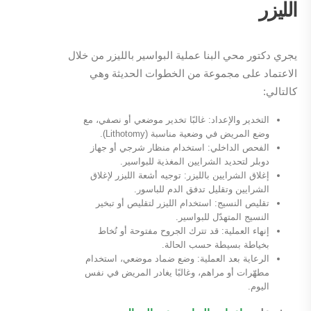
الليزر
يجري دكتور محي البنا عملية البواسير بالليزر من خلال
الاعتماد على مجموعة من الخطوات الحديثة وهي
كالتالي:
التخدير والإعداد: غالبًا تخدير موضعي أو نصفي، مع
وضع المريض في وضعية مناسبة (Lithotomy).
الفحص الداخلي: استخدام منظار شرجي أو جهاز
دوبلر لتحديد الشرايين المغذية للبواسير.
إغلاق الشرايين بالليزر: توجيه أشعة الليزر لإغلاق
الشرايين وتقليل تدفق الدم للباسور.
تقليص النسيج: استخدام الليزر لتقليص أو تبخير
النسيج المتهدّل للبواسير.
إنهاء العملية: قد تترك الجروح مفتوحة أو تُخاط
بخياطة بسيطة حسب الحالة.
الرعاية بعد العملية: وضع ضماد موضعي، استخدام
مطهّرات أو مراهم، وغالبًا يغادر المريض في نفس
اليوم.