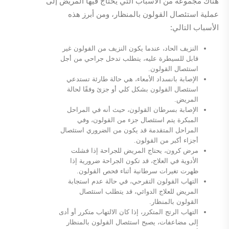
هناك مجموعة من الأسباب التي يحتاج فيها المريض إلى
عملية استئصال القولون بالمنظار، ومن أبرز هذه
الأسباب التالي:
النزيف الحاد، عندما يكون النزيف من القولون غير
قابل للسيطرة عليه، يتطلب تدخل جراحي من أجل
استئصال القولون.
الإصابة بانسداد الأمعاء، هي حالة طارئة تستدعي
استئصال القولون بشكل كلي أو جزئ وفقًا لحالة
المريض.
الإصابة بسرطان القولون، حيث أنه في المراحل
المبكرة يتم استئصال جزء من القولون، وفي
المراحل المتقدمة قد يكون من الضروري استئصال
أجزاء أكبر من القولون.
مرض كرون، يحتاج المريض للجراحة إذا فشلت
الأدوية في العلاج، قد تكون الجراحة ضرورية إذا
ظهرت تغيرات سرطانية أثناء فحص القولون.
التهاب القولون التقرحي، في حالة عدم استجابة
المريض للعلاج الدوائي، قد يتطلب استئصال
القولون بالمنظار.
التهاب الرتج المتكرر، إذا كان الالتهاب متكرر أو أدى
إلى مضاعفات، يصبح استئصال القولون بالمنظار