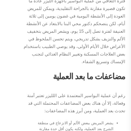
فترة التعافي من عملية البواسير بأجهزة الليزر عادة ما
تكون قصيرة مقارنة بالجراحة التقليدية، ويمكن للمريض
العودة إلى الأنشطة اليومية في غضون يومين إلى ثلاثة
أيام، لكن ينصحكم دكتور محي البنا بالابتعاد عن الأنشطة
العنيفة لفترة تصل إلى 15 يوم، ويشعر المريض بتخفيف
الألم والنزيف بشكل تدريجي، ويتم تحسن الملحوظ في
الأعراض خلال الأيام الأولى، وقد يوصي الطبيب باستخدام
بعض العلاجات المسكنة وتغيير النظام الغذائي لتجنب
الإمساك وتسريع الشفاء.
مضاعفات ما بعد العملية
رغم أن عملية البواسير المعتمدة على اللليزر تعتبر آمنة
وفعالة، إلا أن هناك بعض المضاعفات المحتملة التي قد
تحدث بعد العملية، ومن أبرز هذه المضاعفات:
يشعر المريض ببعض الألم أو الانزعاج في منطقة
الشرج بعد العملية، ولكنه يكون أقل حدة مقارنة