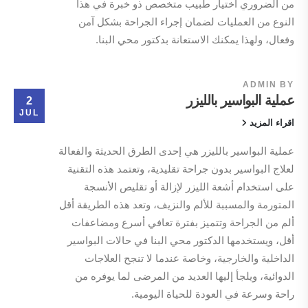
من الضروري اختيار طبيب متخصص ذو خبرة في هذا
النوع من العمليات لضمان إجراء الجراحة بشكل آمن
وفعال، ولهذا يمكنك الاستعانة بدكتور محي البنا.
ADMIN
BY
عملية البواسير بالليزر
2
JUL
اقراء المزيد
عملية البواسير بالليزر هي إحدى الطرق الحديثة والفعالة
لعلاج البواسير بدون جراحة تقليدية، وتعتمد هذه التقنية
على استخدام أشعة الليزر لإزالة أو تقليص الأنسجة
المتورمة والمسببة للألم والنزيف، وتعد هذه الطريقة أقل
ألم من الجراحة وتتميز بفترة تعافي أسرع ومضاعفات
أقل، ويستخدمها الدكتور محي البنا في حالات البواسير
الداخلية والخارجية، وخاصة عندما لا تنجح العلاجات
الدوائية، ويلجأ إليها العديد من المرضى لما يوفره من
راحة وسرعة في العودة للحياة اليومية.