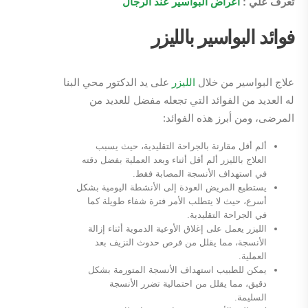
تعرف علي :
اعراض البواسير عند الرجال
فوائد البواسير بالليزر
علاج البواسير من خلال
الليزر
على يد الدكتور محي البنا
له العديد من الفوائد التي تجعله مفضل للعديد من
المرضى، ومن أبرز هذه الفوائد:
ألم أقل مقارنة بالجراحة التقليدية، حيث يسبب
العلاج بالليزر ألم أقل أثناء وبعد العملية بفضل دقته
في استهداف الأنسجة المصابة فقط.
يستطيع المريض العودة إلى الأنشطة اليومية بشكل
أسرع، حيث لا يتطلب الأمر فترة شفاء طويلة كما
في الجراحة التقليدية.
الليزر يعمل على إغلاق الأوعية الدموية أثناء إزالة
الأنسجة، مما يقلل من فرص حدوث النزيف بعد
العملية.
يمكن للطبيب استهداف الأنسجة المتورمة بشكل
دقيق، مما يقلل من احتمالية تضرر الأنسجة
السليمة.