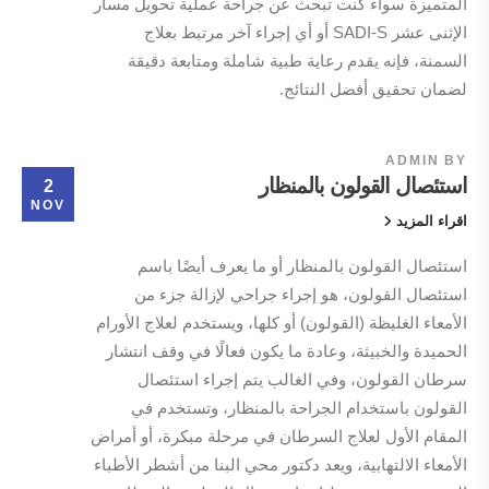
المتميزة سواء كنت تبحث عن جراحة عملية تحويل مسار
الإثنى عشر SADI-S أو أي إجراء آخر مرتبط بعلاج
السمنة، فإنه يقدم رعاية طبية شاملة ومتابعة دقيقة
لضمان تحقيق أفضل النتائج.
ADMIN
BY
استئصال القولون بالمنظار
2
NOV
اقراء المزيد
استئصال القولون بالمنظار أو ما يعرف أيضًا باسم
استئصال القولون، هو إجراء جراحي لإزالة جزء من
الأمعاء الغليظة (القولون) أو كلها، ويستخدم لعلاج الأورام
الحميدة والخبيثة، وعادة ما يكون فعالًا في وقف انتشار
سرطان القولون، وفي الغالب يتم إجراء استئصال
القولون باستخدام الجراحة بالمنظار، وتستخدم في
المقام الأول لعلاج السرطان في مرحلة مبكرة، أو أمراض
الأمعاء الالتهابية، ويعد دكتور محي البنا من أشطر الأطباء