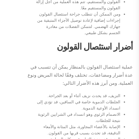
القولون والمستقيم، تتم هذه العملية من أجل إزالة
القولون والمستقيم معًا.
ومن الممكن أن تتطلب جراحة استئصال القولون
إجراءات إضافية لإعادة توصيل الأجزاء المتبقية من
جهازك الهضمي. لتتمكن الفضلات من مغادرة
الجسم بشكل طبيعي.
أضرار استئصال القولون
عملية استئصال القولون بالمنظار يمكن أن تتسبب في
عدة أضرار ومضاعفات، تختلف وفقًا لحالة المريض ونوع
العملية. ومن أبرز هذه الأضرار التالي:
النزيف، قد يحدث نزيف أثناء أو بعد الجراحة.
الجلطات الدموية خاصة في الساقين، قد تؤدي إلى
انسداد الأوعية الدموية.
الانصمام الرئوي وهو انسداد في الشرايين الرئوية
نتيجة للجلطات.
الإصابة بالأعضاء المجاورة، مثل المثانة والأمعاء
الدقيقة، قد تحدث بسبب قربها من القولون.