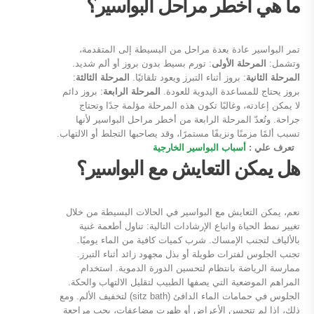
ما هي أخطر مراحل البواسير؟
تمر البواسير عادة بعدة مراحل من البسيطة إلى المتقدمة،
وتشمل:
المرحلة الأولى
: تورم بسيط بدون بروز أو ألم شديد.
المرحلة الثانية
: بروز أثناء التبرز ويعود تلقائيًا.
المرحلة الثالثة
:
بروز يحتاج للمساعدة اليدوية للعودة.
المرحلة الرابعة
: بروز دائم
لا يمكن إعادته، وغالبًا تكون هذه المرحلة مؤلمة جدًا وتحتاج
جراحة. وتُعدّ المرحلة الرابعة من أخطر مراحل البواسير لأنها
تسبب ألمًا مزمنًا ونزيفًا مستمرًا، وقد يصاحبها التجلط أو الالتهاب.
تعرف علي :
أسباب البواسير الخارجية
هل يمكن التعايش مع البواسير؟
نعم، يمكن التعايش مع البواسير في الحالات البسيطة من خلال
تغيير نمط الحياة واتباع الإرشادات التالية: تناول أطعمة غنية
بالألياف لتجنب الإمساك. شرب كميات كافية من الماء يوميًا.
تجنب الجلوس لفترات طويلة أو بذل مجهود زائد أثناء التبرز.
ممارسة الرياضة بانتظام لتحسين الدورة الدموية. استخدام
المراهم الموضعية التي يصفها الطبيب لتقليل الالتهاب والحكة.
الجلوس في حمامات الماء الدافئ (sitz bath) لتخفيف الألم. ومع
ذلك، إذا لم تتحسن الأعراض أو ظهرت مضاعفات، يجب مراجعة