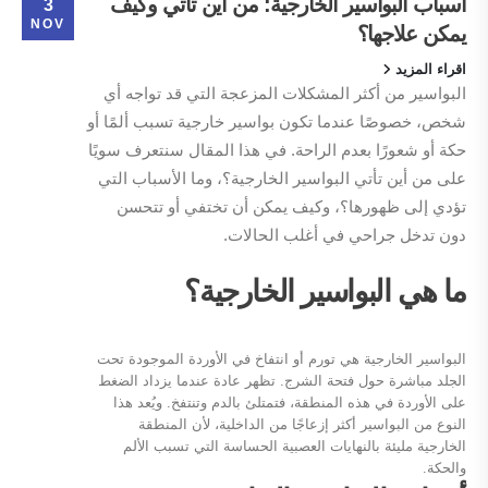
أسباب البواسير الخارجية: من أين تأتي وكيف
3
NOV
يمكن علاجها؟
اقراء المزيد
البواسير من أكثر المشكلات المزعجة التي قد تواجه أي
شخص، خصوصًا عندما تكون بواسير خارجية تسبب ألمًا أو
حكة أو شعورًا بعدم الراحة. في هذا المقال سنتعرف سويًا
على من أين تأتي البواسير الخارجية؟، وما الأسباب التي
تؤدي إلى ظهورها؟، وكيف يمكن أن تختفي أو تتحسن
دون تدخل جراحي في أغلب الحالات.
ما هي البواسير الخارجية؟
البواسير الخارجية هي تورم أو انتفاخ في الأوردة الموجودة تحت
الجلد مباشرة حول فتحة الشرج. تظهر عادة عندما يزداد الضغط
على الأوردة في هذه المنطقة، فتمتلئ بالدم وتنتفخ. ويُعد هذا
النوع من البواسير أكثر إزعاجًا من الداخلية، لأن المنطقة
الخارجية مليئة بالنهايات العصبية الحساسة التي تسبب الألم
والحكة.