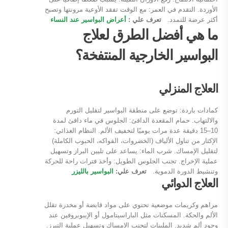
الأوردة. التقدم في العمر: مع الوقت تفقد الأوعية مرونتها وتصبح
أكثر عرضة للتمدد.
تعرف علي :
أعراض البواسير عند النساء
ما هي أفضل الطرق لعلاج
البواسير الخارجية المنتفخة؟
العلاج المنزلي
كمادات باردة: توضع على منطقة البواسير لتقليل التورم
والالتهاب. حمام المقعدة الدافئ: الجلوس في ماء دافئ لمدة
10–15 دقيقة عدة مرات يوميًا لتخفيف الألم. النظام الغذائي:
الإكثار من تناول الألياف (الخضروات، الفواكه، الحبوب الكاملة)
لتقليل الإمساك. شرب الماء: يساعد على تليين البراز وتسهيل
عملية الإخراج. تجنب الجلوس الطويل: وأخذ فترات راحة للحركة
وتنشيط الدورة الدموية.
تعرف علي:
البواسير بالليزر
العلاج الدوائي
مراهم وكريمات موضعية تحتوي على مواد قابضة أو مخدرة تقلل
الألم والحكة. المسكنات مثل الباراسيتامول أو الإيبوبروفين عند
وجود ألم شديد. الملينات لتجنب الإمساك وتسهيل عملية التبرز.