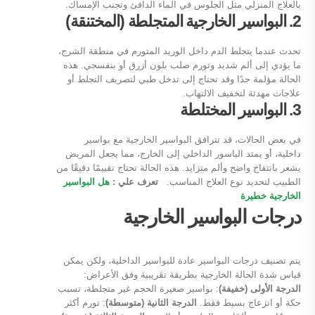
بالعلاج المنزلي مثل الجلوس في الماء الدافئ وتجنب الإمساك.
2. البواسير الخارجية المتجلطة (المختنقة)
تحدث عندما يتجلط الدم داخل الوريد المتورم في منطقة الشرج،
ما يؤدي إلى ألم شديد وتورم صلب بلون أزرق أو بنفسجي. هذه
الحالة مؤلمة جدًا وقد تحتاج إلى تدخل طبي لتصريف التجلط أو
علاجات مهدئة لتخفيف الالتهاب.
3. البواسير المختلطة
في بعض الحالات، قد تترافق البواسير الخارجية مع بواسير
داخلية، أو يمتد الباسور الداخلي إلى الخارج، مما يجعل المريض
يشعر بانتفاخ واضح وألم متزايد. هذه الحالة تحتاج تقييمًا دقيقًا من
الطبيب لتحديد نوع العلاج المناسب.
تعرف علي :
هل البواسير
الخارجية خطيرة
درجات البواسير الخارجية
يتم تصنيف درجات البواسير عادة للبواسير الداخلية، ولكن يمكن
قياس شدة الحالة الخارجية بطريقة تقريبية وفق الأعراض:
الدرجة الأولى (خفيفة)
: بواسير صغيرة الحجم غير متجلطة، تسبب
حكة أو انزعاج بسيط فقط.
الدرجة الثانية (متوسطة)
: تورم أكثر