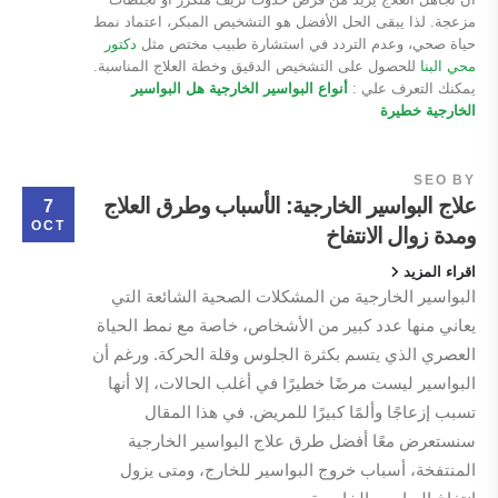
مزعجة. لذا يبقى الحل الأفضل هو التشخيص المبكر، اعتماد نمط
حياة صحي، وعدم التردد في استشارة طبيب مختص مثل
دكتور
محي البنا
للحصول على التشخيص الدقيق وخطة العلاج المناسبة.
يمكنك التعرف علي :
أنواع البواسير الخارجية
هل البواسير
الخارجية خطيرة
SEO
BY
علاج البواسير الخارجية: الأسباب وطرق العلاج
7
OCT
ومدة زوال الانتفاخ
اقراء المزيد
البواسير الخارجية من المشكلات الصحية الشائعة التي
يعاني منها عدد كبير من الأشخاص، خاصة مع نمط الحياة
العصري الذي يتسم بكثرة الجلوس وقلة الحركة. ورغم أن
البواسير ليست مرضًا خطيرًا في أغلب الحالات، إلا أنها
تسبب إزعاجًا وألمًا كبيرًا للمريض. في هذا المقال
سنستعرض معًا أفضل طرق علاج البواسير الخارجية
المنتفخة، أسباب خروج البواسير للخارج، ومتى يزول