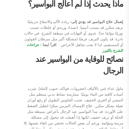
ماذا يحدث إذا لم أعالج البواسير؟
إهمال علاج البواسير قد يؤدي إلى:
زيادة الألم والانتفاخ تدريجيًا.
نزيف متكرر قد يسبب أنيميا. انسداد وريدي أو جلطات تسبب
تورمًا مؤلمًا جدًا. عدوى أو التهابات في منطقة الشرج. في حالات
نادرة: قد يكون النزيف عرضًا لمشكلة أكبر مثل سرطان القولون
أو المستقيم، لذا لا يجب تجاهل الأعراض.
اقرأ ايضا :
جراحات
الشرج بالليزر
نصائح للوقاية من البواسير عند
الرجال
تناول غذاء غني بالألياف (خضروات، فواكه، حبوب كاملة). شرب
كميات كافية من الماء يوميًا. ممارسة نشاط بدني منتظم مثل
المشي أو الجري الخفيف. تجنب الجلوس الطويل أو رفع أوزان
ثقيلة بشكل متكرر. علاج الإمساك المزمن مبكرًا لتقليل الضغط
على الأوردة. قد تبدأ البواسير عند الرجال بأعراض بسيطة مثل
الحكة أو نزيف خفيف، لكنها إذا أُهملت قد تتحول إلى مشكلة
مزمنة ومؤلمة. ورغم أن بعض الحالات تختفي من تلقاء نفسها، إلا
أن تجاهل العلاج يزيد من فرص حدوث نزيف متكرر أو تجلطات