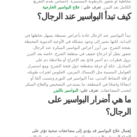
مخاطية أو شعور بالرطوبة المستمرة. إحساس بعدم التفريغ
الكامل بعد التبرز.
تعرف علي :
علاج البواسير الخارجية
كيف تبدأ البواسير عند الرجال؟
تبدأ البواسير عند الرجال عادة بأعراض بسيطة يسهل تجاهلها في
البداية، لكنها تشير إلى وجود مشكلة في الأوعية الدموية المحيطة
بفتحة الشرج. من أبرز أعراض البواسير المبكرة عند الرجال:
شعور بثقل أو انزعاج خفيف في منطقة الشرج، خاصة بعد التبرز.
نزول قطرات دم أحمر فاتح بعد الإخراج أو ملاحظة دم على
المناديل. حكة أو حرقة متقطعة حول فتحة الشرج. ومع استمرار
العوامل المسببة مثل الإمساك المزمن، الجلوس لفترات طويلة،
أو قلة النشاط البدني، تبدأ البواسير في التورم وتسبب ألمًا أو
انتفاخًا واضحًا في المنطقة، ما يستدعي التشخيص والعلاج المبكر
لتجنب المضاعفات.
تعرف علي:
البواسير بالليزر
ما هي أضرار البواسير على
الرجال؟
إهمال علاج البواسير قد يؤدي إلى مضاعفات صحية تؤثر على
الحياة اليومية، مثل:
نزيف متكرر قد يسبب فقر دم في الحالات