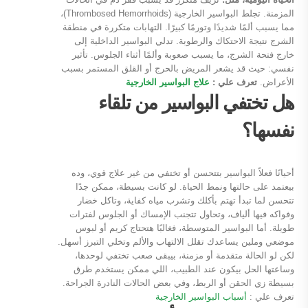
المزمنة. تجلط البواسير الخارجية (Thrombosed Hemorrhoids)،
مما يسبب ألمًا شديدًا وتورمًا كبيرًا. التهابات متكررة في منطقة
الشرج نتيجة الاحتكاك والرطوبة. تدلي البواسير الداخلية إلى
خارج فتحة الشرج، ما يسبب صعوبة وألمًا أثناء الجلوس. تأثير
نفسي: حيث قد يشعر المريض بالحرج أو القلق المستمر بسبب
الأعراض.
تعرف علي :
علاج البواسير الخارجية
هل تختفي البواسير من تلقاء
نفسها؟
أحيانًا فعلاً البواسير بتتحسن أو تختفي من غير علاج قوي، وده
بيعتمد على حالتها ونمط الحياة. لو كانت بسيطة، ممكن جدًا
تتحسن لما تبدأ تهتم بأكلك وتشرب مياه كفاية، وتاكل خضار
وفواكه فيها ألياف، وتحاول تتجنب الإمساك أو الجلوس لفترات
طويلة. أما البواسير المتوسطة، فغالبًا هتحتاج كريم أو لبوس
موضعي وملين يساعدك تقلل الالتهاب والألم وتخلي التبرز أسهل.
لكن لو الحالة متقدمة أو مزمنة، بيبقى صعب تختفي لوحدها،
وساعتها الحل بيكون عند الطبيب، اللي ممكن يستخدم طرق
بسيطة زي الحقن أو الربط، وفي بعض الحالات النادرة الجراحة.
تعرف علي :
أسباب البواسير الخارجية