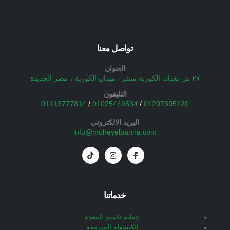
تواصل معنا
العنوان
٢٧ ش بغداد، الكوربة سنتر ، ميدان الكوربة ، مصر الجديدة
التليفون
01113777814
/
01025440534
/
01207305120
البريد الالكتروني
info@moheyelbanna.com
خدماتنا
عملية تكميم المعدة
الكبسولة المبرمجة