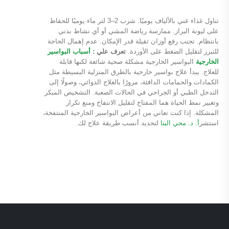
تناول غذاء غني بالألياف يوميًا. شرب 2–3 لتر ماء يوميًا للحفاظ
على ليونة البراز. ممارسة رياضة المشي أو أي نشاط بدني
بانتظام. تجنب رفع أوزان ثقيلة قدر الإمكان. عدم إهمال الحاجة
للتبرز لتقليل الضغط على الأوردة.
تعرف علي :
أسباب البواسير
الخارجية
البواسير الخارجية مشكلة صحية شائعة لكنها قابلة
للعلاج. يبدأ علاج بواسير خارجية بالطرق المنزلية البسيطة مثل
الكمادات والحمامات الدافئة، مرورًا بالعلاج الدوائي، وصولًا إلى
التدخل الطبي أو الجراحي في الحالات الصعبة. التشخيص المبكر
وتغيير نمط الحياة هما المفتاح لتقليل الانتفاخ ومنع تكرار
المشكلة. إذا كنت تعاني من أعراض البواسير الخارجية المنتفخة،
استشر
أ. د. محي البنا
لتحديد أنسب طريقة علاج لك.