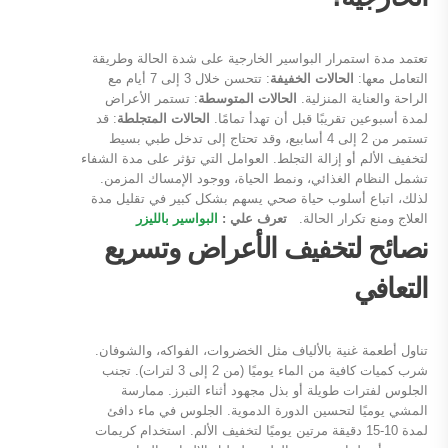
تعتمد مدة استمرار البواسير الخارجية على شدة الحالة وطريقة
التعامل معها:
الحالات الخفيفة
: تتحسن خلال 3 إلى 7 أيام مع
الراحة والعناية المنزلية.
الحالات المتوسطة
: تستمر الأعراض
لمدة أسبوعين تقريبًا قبل أن تهدأ تمامًا.
الحالات المتجلطة
: قد
تستمر من 2 إلى 4 أسابيع، وقد تحتاج إلى تدخل طبي بسيط
لتخفيف الألم أو إزالة التجلط. العوامل التي تؤثر على مدة الشفاء
تشمل النظام الغذائي، ونمط الحياة، ووجود الإمساك المزمن.
لذلك، اتباع أسلوب حياة صحي يسهم بشكل كبير في تقليل مدة
العلاج ومنع تكرار الحالة.
تعرف علي :
البواسير بالليزر
نصائح لتخفيف الأعراض وتسريع
التعافي
تناول أطعمة غنية بالألياف مثل الخضروات، الفواكه، والشوفان.
شرب كميات كافية من الماء يوميًا (من 2 إلى 3 لترات). تجنب
الجلوس لفترات طويلة أو بذل مجهود أثناء التبرز. ممارسة
المشي يوميًا لتحسين الدورة الدموية. الجلوس في ماء دافئ
لمدة 10-15 دقيقة مرتين يوميًا لتخفيف الألم. استخدام كريمات