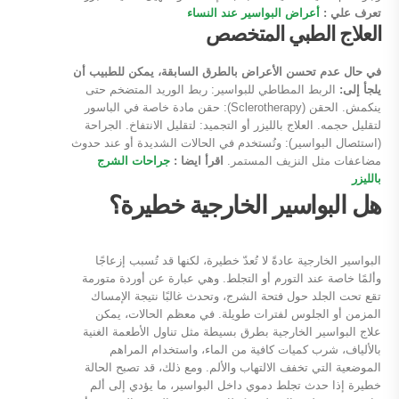
تعرف علي :
أعراض البواسير عند النساء
العلاج الطبي المتخصص
في حال عدم تحسن الأعراض بالطرق السابقة، يمكن للطبيب أن
يلجأ إلى:
الربط المطاطي للبواسير: ربط الوريد المتضخم حتى
ينكمش. الحقن (Sclerotherapy): حقن مادة خاصة في الباسور
لتقليل حجمه. العلاج بالليزر أو التجميد: لتقليل الانتفاخ. الجراحة
(استئصال البواسير): وتُستخدم في الحالات الشديدة أو عند حدوث
مضاعفات مثل النزيف المستمر.
اقرأ ايضا :
جراحات الشرج
بالليزر
هل البواسير الخارجية خطيرة؟
البواسير الخارجية عادةً لا تُعدّ خطيرة، لكنها قد تُسبب إزعاجًا
وألمًا خاصة عند التورم أو التجلط. وهي عبارة عن أوردة متورمة
تقع تحت الجلد حول فتحة الشرج، وتحدث غالبًا نتيجة الإمساك
المزمن أو الجلوس لفترات طويلة. في معظم الحالات، يمكن
علاج البواسير الخارجية بطرق بسيطة مثل تناول الأطعمة الغنية
بالألياف، شرب كميات كافية من الماء، واستخدام المراهم
الموضعية التي تخفف الالتهاب والألم. ومع ذلك، قد تصبح الحالة
خطيرة إذا حدث تجلط دموي داخل البواسير، ما يؤدي إلى ألم