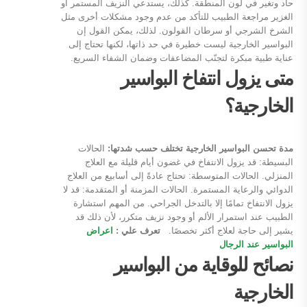
حاد وتغير في لون المنطقة. كذلك، يستدعي النزيف المستمر أو
الغزير مراجعة الطبيب للتأكد من عدم وجود مشكلات أخرى مثل
الشرخ الشرجي أو سرطان القولون. لذلك، يمكن القول إن
البواسير الخارجية ليست خطيرة في حد ذاتها، لكنها تحتاج إلى
عناية طبية مبكرة لتجنّب المضاعفات وضمان الشفاء السريع.
متى يزول انتفاخ البواسير
الخارجية؟
مدة تحسن البواسير الخارجية تختلف حسب شدتها:
الحالات
البسيطة: قد يزول الانتفاخ في غضون أيام قليلة مع العلاج
المنزلي. الحالات المتوسطة: تحتاج عادةً إلى أسابيع من العلاج
الدوائي والرعاية المستمرة. الحالات المزمنة أو المتقدمة: قد لا
يزول الانتفاخ تمامًا إلا بالتدخل الجراحي. من المهم استشارة
الطبيب عند استمرار الألم أو وجود نزيف متكرر، لأن ذلك قد
يشير إلى حاجة لعلاج أكثر تخصصًا.
تعرف علي :
اعراض
البواسير عند الرجال
نصائح للوقاية من البواسير
الخارجية