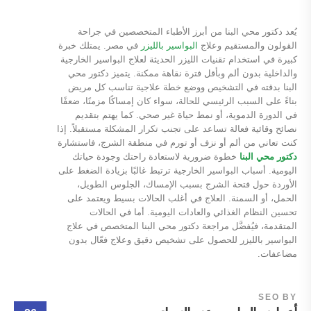
يُعد دكتور محي البنا من أبرز الأطباء المتخصصين في جراحة
القولون والمستقيم وعلاج
البواسير بالليزر
في مصر. يمتلك خبرة
كبيرة في استخدام تقنيات الليزر الحديثة لعلاج البواسير الخارجية
والداخلية بدون ألم وبأقل فترة نقاهة ممكنة. يتميز دكتور محي
البنا بدقته في التشخيص ووضع خطة علاجية تناسب كل مريض
بناءً على السبب الرئيسي للحالة، سواء كان إمساكًا مزمنًا، ضعفًا
في الدورة الدموية، أو نمط حياة غير صحي. كما يهتم بتقديم
نصائح وقائية فعالة تساعد على تجنب تكرار المشكلة مستقبلاً. إذا
كنت تعاني من ألم أو نزف أو تورم في منطقة الشرج، فاستشارة
دكتور محي البنا
خطوة ضرورية لاستعادة راحتك وجودة حياتك
اليومية. أسباب البواسير الخارجية ترتبط غالبًا بزيادة الضغط على
الأوردة حول فتحة الشرج بسبب الإمساك، الجلوس الطويل،
الحمل، أو السمنة. العلاج في أغلب الحالات بسيط ويعتمد على
تحسين النظام الغذائي والعادات اليومية. أما في الحالات
المتقدمة، فيُفضَّل مراجعة دكتور محي البنا المتخصص في علاج
البواسير بالليزر للحصول على تشخيص دقيق وعلاج فعّال بدون
مضاعفات.
SEO
BY