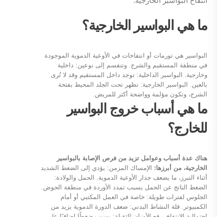
انتفاخ البواسير الخارجية.
ما هي البواسير الخارجية؟
البواسير هي تورمات أو انتفاخات في الأوعية الدموية الموجودة
في منطقة المستقيم والشرج. وتنقسم إلى نوعين: داخلية
وخارجية. البواسير الداخلية: توجد داخل المستقيم وقد لا تُرى
بالعين. البواسير الخارجية: تظهر تحت الجلد المحيط بفتحة
الشرج، وتكون مؤلمة وواضحة أكثر للمريض.
ما هي أسباب خروج البواسير
للخارج؟
هناك عدة أسباب وعوامل تزيد من فرص الإصابة بالبواسير
الخارجية، من أبرزها:
الإمساك المزمن: يؤدي إلى الضغط الشديد
أثناء التبرز، ما يضعف جدار الأوعية الدموية. الحمل والولادة:
الضغط الناتج عن الحمل يسبب تمدد الأوردة في منطقة الحوض.
الجلوس لفترات طويلة: خاصة في العمل المكتبي أو أمام
الكمبيوتر. قلة النشاط البدني: ضعف الدورة الدموية يزيد من
احتمالية الانتفاخ. رفع الأوزان الثقيلة: يسبب ضغطًا إضافيًا على