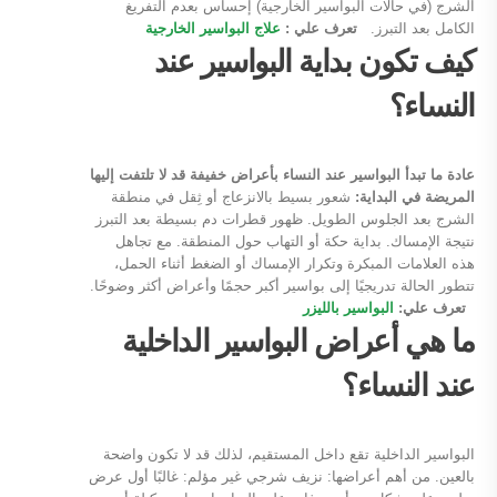
الشرج (في حالات البواسير الخارجية) إحساس بعدم التفريغ
الكامل بعد التبرز.
تعرف علي :
علاج البواسير الخارجية
كيف تكون بداية البواسير عند
النساء؟
عادة ما تبدأ البواسير عند النساء بأعراض خفيفة قد لا تلتفت إليها
المريضة في البداية:
شعور بسيط بالانزعاج أو ثِقل في منطقة
الشرج بعد الجلوس الطويل. ظهور قطرات دم بسيطة بعد التبرز
نتيجة الإمساك. بداية حكة أو التهاب حول المنطقة. مع تجاهل
هذه العلامات المبكرة وتكرار الإمساك أو الضغط أثناء الحمل،
تتطور الحالة تدريجيًا إلى بواسير أكبر حجمًا وأعراض أكثر وضوحًا.
تعرف علي:
البواسير بالليزر
ما هي أعراض البواسير الداخلية
عند النساء؟
البواسير الداخلية تقع داخل المستقيم، لذلك قد لا تكون واضحة
بالعين. من أهم أعراضها: نزيف شرجي غير مؤلم: غالبًا أول عرض