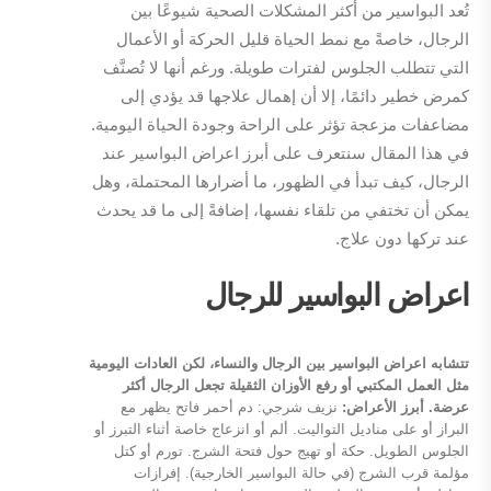
تُعد البواسير من أكثر المشكلات الصحية شيوعًا بين
الرجال، خاصةً مع نمط الحياة قليل الحركة أو الأعمال
التي تتطلب الجلوس لفترات طويلة. ورغم أنها لا تُصنَّف
كمرض خطير دائمًا، إلا أن إهمال علاجها قد يؤدي إلى
مضاعفات مزعجة تؤثر على الراحة وجودة الحياة اليومية.
في هذا المقال سنتعرف على أبرز اعراض البواسير عند
الرجال، كيف تبدأ في الظهور، ما أضرارها المحتملة، وهل
يمكن أن تختفي من تلقاء نفسها، إضافةً إلى ما قد يحدث
عند تركها دون علاج.
اعراض البواسير للرجال
تتشابه اعراض البواسير بين الرجال والنساء، لكن العادات اليومية
مثل العمل المكتبي أو رفع الأوزان الثقيلة تجعل الرجال أكثر
عرضة. أبرز الأعراض:
نزيف شرجي: دم أحمر فاتح يظهر مع
البراز أو على مناديل التواليت. ألم أو انزعاج خاصة أثناء التبرز أو
الجلوس الطويل. حكة أو تهيج حول فتحة الشرج. تورم أو كتل
مؤلمة قرب الشرج (في حالة البواسير الخارجية). إفرازات