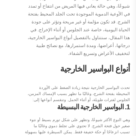
شيوعًا، وهي حالة يعاني فيها المريض من انتفاخ أو تمدد
في الأوعية الدموية الموجودة تحت الجلد المحيط بفتحة
الشرج. قد تكون مؤلمة أو غير مريحة وتؤثر على جودة
الحياة اليومية، خاصة عند الجلوس أو أثناء الإخراج. في
هذا المقال، سنتناول بالتفصيل أنواع البواسير الخارجية،
درجاتها، أعراضها، ومدة استمرارها، مع نصائح طبية
لتخفيف الأعراض وتسريع الشفاء.
أنواع البواسير الخارجية
تحدث البواسير الخارجية نتيجة زيادة الضغط على الأوردة
المحيطة بفتحة الشرج، وغالبًا ما تظهر بسبب الإمساك المزمن،
الجلوس لفترات طويلة، أو أثناء الحمل. وتنقسم أنواعها إلى:
1. البواسير الخارجية البسيطة
وهي النوع الأكثر شيوعًا، وتظهر على شكل تورم بسيط أو نتوء
صغير حول فتحة الشرج. لا تحتوي على تجلط دموي وغالبًا ما
تسبب انزعاجًا أو حكة خفيفة فقط. يمكن السيطرة عليها بسهولة