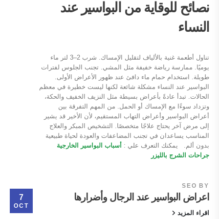
نصائح للوقاية من البواسير عند
النساء
تناول أطعمة غنية بالألياف لتقليل الإمساك. شرب 2–3 لتر ماء
يوميًا. ممارسة رياضة خفيفة مثل المشي. تجنب الجلوس لفترات
طويلة. استخدام حمام ماء دافئ عند ظهور الأعراض الأولى.
البواسير عند النساء مشكلة شائعة لكنها ليست خطيرة في معظم
الحالات. تبدأ عادةً بأعراض بسيطة مثل النزيف الخفيف والحكة،
وتزداد سوءًا مع الإمساك أو الحمل. من المهم التفرقة بين
أعراض البواسير وأعراض التهاب المستقيم، لأن الأخير قد يشير
إلى مرض آخر يحتاج علاجًا متخصصًا. التشخيص المبكر والعلاج
المناسب يساعدان في تجنب المضاعفات والعودة لحياة طبيعية
بدون ألم. يمكنك التعرف علي :
أسباب البواسير الخارجية
جراحات الشرج بالليزر
SEO
BY
اعراض البواسير عند الرجال وأضرارها
7
OCT
اقراء المزيد