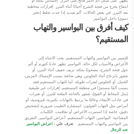
يظهر، على شكل دم أحمر فاتح على البراز. إحساس بكتلة أو
انتفاخ يخرج من فتحة الشرج أحيانًا أثناء التبرز. إفرازات مخاطية
بعد التبرز. في بعض الحالات: ألم شديد إذا حدث تجلط (تخثر
دموي) داخل البواسير.
كيف أفرق بين البواسير والتهاب
المستقيم؟
للتمييز بين البواسير والتهاب المستقيم، يجب الانتباه إلى
الأعراض والأسباب لكل حالة. البواسير تظهر عادةً كتورم أو ألم
حول فتحة الشرج، مصحوبًا بحكة، نزيف خفيف أثناء التبرز، أو
شعور بانزعاج أثناء الجلوس، وهي شائعة بسبب الإمساك المزمن،
الحمل، أو الجلوس لفترات طويلة. أما التهاب المستقيم فقد
يسبب ألمًا مستمرًا في منطقة المستقيم، إفرازات غير طبيعية
(مثل المخاط أو القيح)، شعور بالحاجة الملحة للتبرز، أو تغيرات
في عادات الأمعاء، وغالبًا ما يرتبط بالتهابات بكتيرية، فيروسية، أو
أمراض مثل التهاب القولون. استشارة الطبيب ضرورية لتشخيص
دقيق، خاصة إذا استمرت الأعراض أو تفاقمت. الكلمات
المفتاحية: البواسير، التهاب المستقيم، أعراض البواسير، التفريق
بين البواسير والتهاب المستقيم.
تعرف علي :
اعراض البواسير
عند الرجال