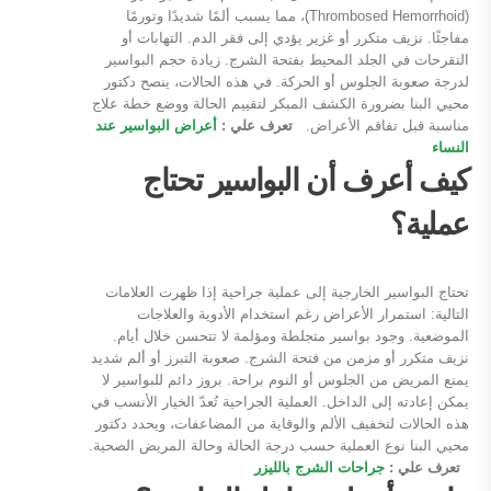
(Thrombosed Hemorrhoid)، مما يسبب ألمًا شديدًا وتورمًا
مفاجئًا. نزيف متكرر أو غزير يؤدي إلى فقر الدم. التهابات أو
التقرحات في الجلد المحيط بفتحة الشرج. زيادة حجم البواسير
لدرجة صعوبة الجلوس أو الحركة. في هذه الحالات، ينصح دكتور
محيي البنا بضرورة الكشف المبكر لتقييم الحالة ووضع خطة علاج
مناسبة قبل تفاقم الأعراض.
تعرف علي :
أعراض البواسير عند
النساء
كيف أعرف أن البواسير تحتاج
عملية؟
تحتاج البواسير الخارجية إلى عملية جراحية إذا ظهرت العلامات
التالية: استمرار الأعراض رغم استخدام الأدوية والعلاجات
الموضعية. وجود بواسير متجلطة ومؤلمة لا تتحسن خلال أيام.
نزيف متكرر أو مزمن من فتحة الشرج. صعوبة التبرز أو ألم شديد
يمنع المريض من الجلوس أو النوم براحة. بروز دائم للبواسير لا
يمكن إعادته إلى الداخل. العملية الجراحية تُعدّ الخيار الأنسب في
هذه الحالات لتخفيف الألم والوقاية من المضاعفات، ويحدد دكتور
محيي البنا نوع العملية حسب درجة الحالة وحالة المريض الصحية.
تعرف علي :
جراحات الشرج بالليزر