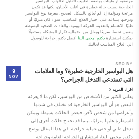
موضعية أو ملينات بوصفة الطبيب لتقليل الالتهاب. البواسير
الخارجية ليست حالة خطيرة في أغلب الأحيان، لكنها قد تكون
مزعجة ومؤلمة إذا لم تُعالج بالشكل الصحيح. معرفة نوع البواسير
ودرجتها يساعد على اختيار العلاج المناسب، سواء كان منزليًا أو
طبيًا. الاهتمام بالتغذية، الحركة اليومية، والعادات الصحية البسيطة
يضمن تحسنًا سريعًا ويقلل من احتمالية تكرار المشكلة مستقبلًا.
يمكنك استشارة
دكتور محيي البنا
أفضل دكتور جراحة للوصول
الي العلاج المناسب لحالتك
SEO
BY
هل البواسير الخارجية خطيرة؟ وما العلامات
9
NOV
التي تستدعي التدخل الجراحي؟
اقراء المزيد
يعاني الكثير من الأشخاص من البواسير، لكن ما لا يعرفه
البعض هو أن البواسير الخارجية قد تختلف في شدتها
وأعراضها من شخص لآخر، فبعض الحالات بسيطة ويمكن
السيطرة عليها منزليًا، بينما قد تحتاج حالات أخرى إلى
تدخل طبي أو حتى عملية جراحية. في هذا المقال يوضح
دكتور محيي البنا، استشاري الجراحة العامة وجراحة