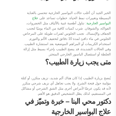
الخبر الجيد أن أغلب حالات البواسير الخارجية تتحسن بالعناية
البسيطة وتغييرات نمط الحياة. خطوات تساعد على
علاج
البواسير الخارجية
: تناول أطعمة غنية بالألياف مثل الخضروات،
الفواكه، والشوفان. شرب كميات كافية من الماء يوميًا لتجنب
الجفاف والإمساك. تجنب الجلوس لفترات طويلة على المرحاض.
الجلوس في ماء دافئ لمدة 10 دقائق لتخفيف الألم والتورم.
استخدام الكريمات أو المراهم الموضعية بعد استشارة الطبيب.
وفي الحالات الشديدة، قد ينصح الطبيب بإجراء بسيط مثل إزالة
الجلطة أو استئصال الباسور الخارجي المتخثر.
متى يجب زيارة الطبيب؟
يُنصح بزيارة الطبيب إذا كان هناك ألم شديد، نزيف متكرر، أو كتلة
مؤلمة حول فتحة الشرج. ولا يجب تجاهل أي نزيف شرجي متكرر
لأنه قد يكون عرضًا لأمراض أخرى مثل الشق الشرجي أو مشاكل
في المستقيم، لذلك يظل التشخيص الدقيق هو الأهم.
دكتور محي البنا – خبرة وتميّز في
علاج البواسير الخارجية