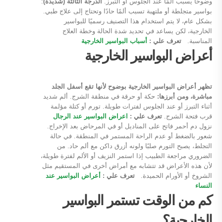
وضوحًا يسبب ألمًا عند الجلوس أو التبرز.
الدرجة الثالثة (شديدة)
:
بواسير متجلطة أو ملتهبة تسبب ألمًا حادًا وتحتاج إلى علاج طبي.
بشكل عام، لا يتم استخدام هذا التصنيف رسميًا للبواسير
الخارجية، لكن يساعد في تحديد شدة الحالة وخطة العلاج
المناسبة.
تعرف علي :
أسباب البواسير الخارجية
أعراض البواسير الخارجية
تظهر أعراض البواسير الخارجية بوضوح لأنها تقع أسفل الجلد
مباشرة، ومن أبرزها:
حكة أو حرقة في منطقة الشرج. ألم شديد
أثناء التبرز أو عند الجلوس لفترات طويلة. تورم أو كتلة مؤلمة
قرب فتحة الشرج.
تعرف علي :
اعراض البواسير عند الرجال
نزول دم أحمر فاتح على المناديل أو في المرحاض بعد الإخراج.
شعور بالضغط أو عدم الراحة المستمر في المنطقة. في حالة
التجلط، يصبح التورم صلبًا ولونه أزرق داكن مع ألم حاد. من
الضروري مراجعة الطبيب إذا استمر النزيف أو الألم لفترة طويلة،
لأن هذه الأعراض قد تتشابه مع أمراض أخرى في المستقيم مثل
الشروخ أو الأورام الحميدة.
تعرف علي :
أعراض البواسير عند
النساء
كم من الوقت تستمر البواسير
الخارجية؟