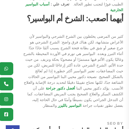
الطبيب فورًا لتجنب تطور الحالة.
تعرف علي :
أسباب البواسير
الخارجية
أيهما أصعب: الشرخ أم البواسير؟
كثير من المرضى يخلطون بين الشرخ الشرجي والبواسير لأن
الأعراض متشابهة، لكن هناك فرق واضح: الشرخ الشرجي هو
جرح صغير أو شق في بطانة فتحة الشرج يسبب ألمًا حادًا جدًا
أثناء التبرز وبعده. البواسير هي تورم في الأوردة المحيطة بالشرج
وغالبًا يكون الألم فيها مستمرًا أو مصحوبًا بحكة ونزيف. من حيث
حدة الألم، الشرخ الشرجي عادة أكثر إزعاجًا للمريض، لكن من
حيث المضاعفات، تعتبر البواسير أكثر خطورة إذا لم تُعالج
بالشكل الصحيح. نصيحة دكتور محيي البنا البواسير من الحالات
الشائعة جدًا، لكنها تحتاج تقييمًا دقيقًا لتحديد درجة الإصابة والعلاج
الأنسب. يؤكد دكتور محيي البنا
أفضل دكتور جراحة
على أن
الكشف المبكر والعلاج الصحيح يجنب المريض المضاعفات، كما
أن التدخل الجراحي يكون بسيطًا وآمنًا في حال الحاجة إليه،
بفضل تطور تقنيات جراحة
البواسير بالليزر
والمنظار.
SEO
BY