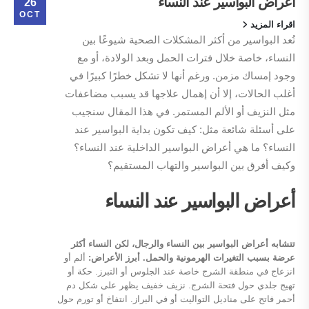
أعراض البواسير عند النساء
26
OCT
اقراء المزيد
تُعد البواسير من أكثر المشكلات الصحية شيوعًا بين
النساء، خاصة خلال فترات الحمل وبعد الولادة، أو مع
وجود إمساك مزمن. ورغم أنها لا تشكل خطرًا كبيرًا في
أغلب الحالات، إلا أن إهمال علاجها قد يسبب مضاعفات
مثل النزيف أو الألم المستمر. في هذا المقال سنجيب
على أسئلة شائعة مثل: كيف تكون بداية البواسير عند
النساء؟ ما هي أعراض البواسير الداخلية عند النساء؟
وكيف أفرق بين البواسير والتهاب المستقيم؟
أعراض البواسير عند النساء
تتشابه أعراض البواسير بين النساء والرجال، لكن النساء أكثر
عرضة بسبب التغيرات الهرمونية والحمل. أبرز الأعراض:
ألم أو
انزعاج في منطقة الشرج خاصة عند الجلوس أو التبرز. حكة أو
تهيج جلدي حول فتحة الشرج. نزيف خفيف يظهر على شكل دم
أحمر فاتح على مناديل التواليت أو في البراز. انتفاخ أو تورم حول