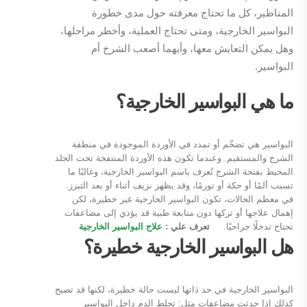
المناظير، كل ما تحتاج معرفته حول مدى خطورة
البواسير الخارجية، ومتى تحتاج العملية، وأخطر مراحلها،
وهل يمكن التعايش معها، وأيهما أصعب الشرخ أم
البواسير.
ما هي البواسير الخارجية؟
البواسير هي تضخّم أو تمدد في الأوردة الموجودة في منطقة
الشرج والمستقيم. وعندما تكون هذه الأوردة المنتفخة تحت الجلد
المحيط بفتحة الشرج تُعرف باسم البواسير الخارجية، وغالبًا ما
تسبب ألمًا أو حكة أو تورمًا، وقد يظهر نزيف أثناء أو بعد التبرز.
في معظم الحالات، تكون البواسير الخارجية غير خطيرة، لكن
إهمال علاجها أو تركها دون متابعة طبية قد يؤدي إلى مضاعفات
تحتاج تدخلًا جراحيًا.
تعرف علي :
علاج البواسير الخارجية
هل البواسير الخارجية خطيرة؟
البواسير الخارجية في حد ذاتها ليست حالة خطيرة، لكنها قد تصبح
كذلك إذا حدثت مضاعفات مثل: تجلط الدم داخل البواسير