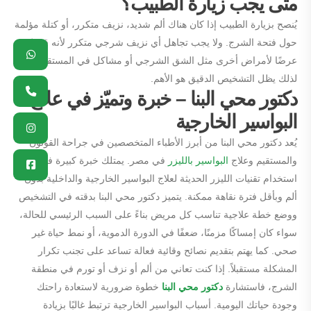
متى يجب زيارة الطبيب؟
يُنصح بزيارة الطبيب إذا كان هناك ألم شديد، نزيف متكرر، أو كتلة مؤلمة
حول فتحة الشرج. ولا يجب تجاهل أي نزيف شرجي متكرر لأنه قد يكون
pp
ram
ok
ne
عرضًا لأمراض أخرى مثل الشق الشرجي أو مشاكل في المستقيم،
لذلك يظل التشخيص الدقيق هو الأهم.
دكتور محي البنا – خبرة وتميّز في علاج
البواسير الخارجية
يُعد دكتور محي البنا من أبرز الأطباء المتخصصين في جراحة القولون
والمستقيم وعلاج
البواسير بالليزر
في مصر. يمتلك خبرة كبيرة في
استخدام تقنيات الليزر الحديثة لعلاج البواسير الخارجية والداخلية بدون
ألم وبأقل فترة نقاهة ممكنة. يتميز دكتور محي البنا بدقته في التشخيص
ووضع خطة علاجية تناسب كل مريض بناءً على السبب الرئيسي للحالة،
سواء كان إمساكًا مزمنًا، ضعفًا في الدورة الدموية، أو نمط حياة غير
صحي. كما يهتم بتقديم نصائح وقائية فعالة تساعد على تجنب تكرار
المشكلة مستقبلاً. إذا كنت تعاني من ألم أو نزف أو تورم في منطقة
الشرج، فاستشارة
دكتور محي البنا
خطوة ضرورية لاستعادة راحتك
وجودة حياتك اليومية. أسباب البواسير الخارجية ترتبط غالبًا بزيادة