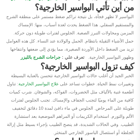
من أين تأتي البواسير الخارجية؟
البواسير لا تظهر فجأة، بل نتيجة تراكم ضغط مستمر على منطقة الشرج
والمستقيم السفلي. هذا الضغط يحدث لعدة أسباب، منها: الإمساك
المزمن ومحاولات التبرز الصعبة. الجلوس لفترات طويلة دون حركة.
حمل الأشياء الثقيلة بانتظام. الحمل والولادة عند النساء. كل هذه العوامل
تزيد من الضغط داخل الأوردة الصغيرة، مما يؤدي إلى ضعفها وانتفاخها
وظهور البواسير الخارجية.
تعرف علي :
جراحات الشرج بالليزر
كيف تزول البواسير الخارجية؟
الخبر الجيد أن أغلب حالات البواسير الخارجية تتحسن بالعناية البسيطة
وتغييرات نمط الحياة. خطوات تساعد على
علاج البواسير الخارجية
: تناول
أطعمة غنية بالألياف مثل الخضروات، الفواكه، والشوفان. شرب كميات
كافية من الماء يوميًا لتجنب الجفاف والإمساك. تجنب الجلوس لفترات
طويلة على المرحاض. الجلوس في ماء دافئ لمدة 10 دقائق لتخفيف
الألم والتورم. استخدام الكريمات أو المراهم الموضعية بعد استشارة
الطبيب. وفي الحالات الشديدة، قد ينصح الطبيب بإجراء بسيط مثل إزالة
الجلطة أو استئصال الباسور الخارجي المتخثر.