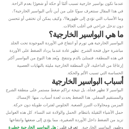
عندما تكون بواسير خارجية تسبب ألمًا أو حكة أو شعورًا بعدم الراحة.
في هذا المقال سنتعرف سويًا على من أين تأتي البواسير الخارجية؟،
وما الأسباب التي تؤدي إلى ظهورها؟، وكيف يمكن أن تختفي أو تتحسن
دون تدخل جراحي في أغلب الحالات.
ما هي البواسير الخارجية؟
البواسير الخارجية هي تورم أو انتفاخ في الأوردة الموجودة تحت الجلد
مباشرة حول فتحة الشرج. تظهر عادة عندما يزداد الضغط على الأوردة
في هذه المنطقة، فتمتلئ بالدم وتنتفخ. ويُعد هذا النوع من البواسير أكثر
إزعاجًا من الداخلية، لأن المنطقة الخارجية مليئة بالنهايات العصبية
الحساسة التي تسبب الألم والحكة.
أسباب البواسير الخارجية
البواسير لا تظهر فجأة، بل نتيجة تراكم ضغط مستمر على منطقة الشرج
والمستقيم السفلي. هذا الضغط يحدث لعدة أسباب، منها: الإمساك
المزمن ومحاولات التبرز الصعبة. الجلوس لفترات طويلة دون حركة.
حمل الأشياء الثقيلة بانتظام. الحمل والولادة عند النساء. كل هذه العوامل
تزيد من الضغط داخل الأوردة الصغيرة، مما يؤدي إلى ضعفها وانتفاخها
وظهور البواسير الخارجية.
تعرف علي :
هل البواسير الخارجية خطيرة