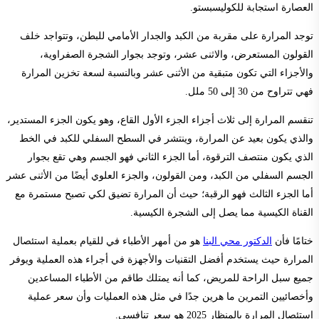
العصارة استجابة للكوليسبستو.
توجد المرارة على مقربة من الكبد والجدار الأمامي للبطن، وتتواجد خلف
القولون المستعرض، والاثنى عشر، وتوجد بجوار الشجرة الصفراوية،
والأجزاء التي تكون متبقية من الأثنى عشر وبالنسبة لسعة تخزين المرارة
فهي تتراوح من 30 إلى 50 ملل.
تنقسم المرارة إلى ثلاث أجزاء الجزء الأول القاع، وهو يكون الجزء المستدير،
والذي يكون بعيد عن المرارة، وينتشر في السطح السفلي للكبد في الخط
الذي يكون منتصف الترقوة، أما الجزء الثاني فهو الجسم وهي تقع بجوار
الجسم السفلي من الكبد، ومن القولون، والجزء العلوي أيضًا من الأثنى عشر
أما الجزء الثالث فهو الرقبة؛ حيث أن المرارة تضيق لكي تصبح مستمرة مع
القناة الكيسية مما يصل إلى الشجرة الكيسية.
ختامًا فأن
الدكتور محي البنا
هو من أمهر الأطباء في للقيام بعملية استئصال
المرارة حيث يستخدم أفضل التقنيات والأجهزة في أجراء هذه العملية ويوفر
جميع سبل الراحة للمريض، كما أنه يمتلك طاقم من الأطباء المساعدين
وأخصائيين التمرين ما هرين جدًا في مثل هذه العمليات وأن سعر عملية
إستئصال المرارة بالمنظار 2025 هو سعر تنافسي.