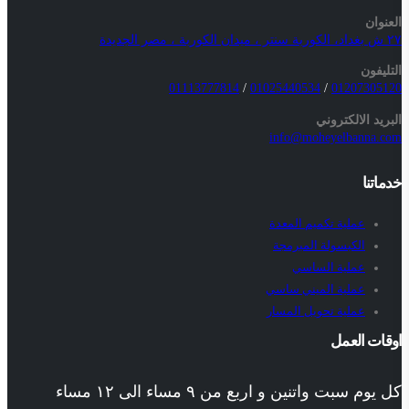
العنوان
٢٧ ش بغداد، الكوربة سنتر ، ميدان الكوربة ، مصر الجديدة
التليفون
01113777814
/
01025440534
/
01207305120
البريد الالكتروني
info@moheyelbanna.com
خدماتنا
عملية تكميم المعدة
الكبسولة المبرمجة
عملية الساسي
عملية الميني ساسي
عملية تحويل المسار
اوقات العمل
كل يوم سبت واتنين و اربع من ٩ مساء الى ١٢ مساء