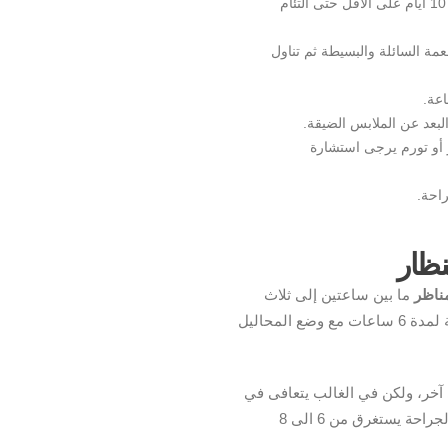
الالتزام بالراحة والجلوس في المنزل لمدة أسبوع أو 10 أيام على الأقل حتى التئام
طعمة السائلة والبسيطة ثم تناول
عة.
البعد عن الملابس الضيقة.
أو تورم يرجى استشارة
نظار
مناظر
ما بين ساعتين إلى ثلاث
ساعات لإجراء الجراحة، ثم يوضع المريض تحت المراقبة لمدة 6 ساعات مع وضع المحاليل
خر، ولكن في الغالب يتعافى في
خلال اسبوعين بشكل متوسط، ولكن التعافي التام من الجراحة يستغرق من 6 الى 8