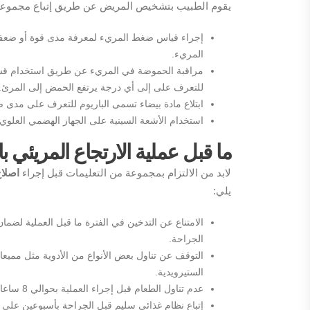
يقوم الطبيب بتشخيص المريض عن طريق إتباع مجموعة م
إجراء قياس ضغط المريء لمعرفة مدى قوة أو ضعف
المريء.
مراقبة الحموضة في المريء عن طريق استخدام قسط
للتعرف على إلى أي درجة يرتفع الحمض إلى المرئ.
ابتلاع مادة بيضاء تسمى الباريوم للتعرف على مدى 
استخدام الأشعة السينية على الجهاز الهضمي العلوي
ما قبل عملية الارتجاع المريئي ب
لابد من الالتزام بمجموعة من التعليمات قبل إجراء
اصلاح
يلي:
الامتناع عن التدخين في الفترة ما قبل العملية لض
الجراحة.
التوقف عن تناول بعض الأنواع من الأدوية مثل مميعا
الستيرويدية.
عدم تناول الطعام قبل إجراء العملية بحوالي 8 ساعات على الأقل.
إتباع نظام غذائي سليم قبل الجراحة بأسبوعين على ا