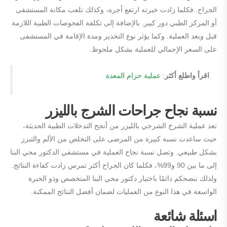
الجراح. فكلما زادت خبرته ارتفع أجره، وكذلك تلعب مكانة المستشفى
أو المركز الطبي دور كبير. بالإضافة إلى تكلفة الفحوصات الطبية اللازمة
قبل وبعد العملية. وكما يؤثر نوع التخدير ومدة الإقامة في المستشفى
على السعر الإجمالي للعملية بشكل ملحوظ.
اقرأ واطلع أكثر
:
عملية حزام المعدة
نسبة نجاح جراحات الشرج بالليزر
تعد عملية الشرخ الشرجي بالليزر من أنجح التدخلات الطبية الحديثة،
حيث ساعدت نسبة كبيرة من المرضى على التخلص من الألم والتبرز
بشكل طبيعي. وتصل نسبة نجاح العملية في مستشفي الدكتور محي البنا
إلى ما بين 90 و99%، فكلما كان الجراح أكثر تمرس زادت كفاءة النتائج.
ولذلك ننصحكم دائمًا باختيار دكتور محي البنا المتخصص وذو الخبرة
الواسعة في هذا النوع من العمليات لضمان أفضل النتائج الممكنة.
اسئلة شائعة