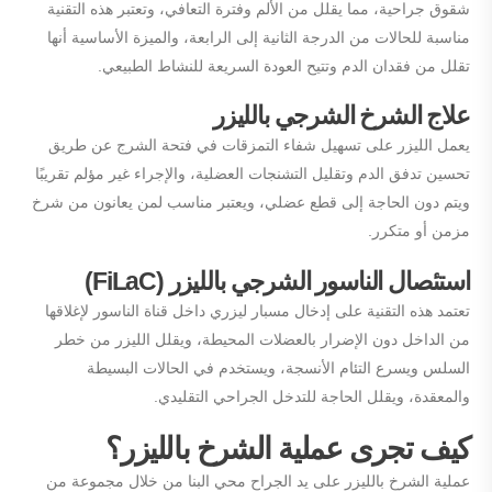
شقوق جراحية، مما يقلل من الألم وفترة التعافي، وتعتبر هذه التقنية
مناسبة للحالات من الدرجة الثانية إلى الرابعة، والميزة الأساسية أنها
تقلل من فقدان الدم وتتيح العودة السريعة للنشاط الطبيعي.
علاج الشرخ الشرجي بالليزر
يعمل الليزر على تسهيل شفاء التمزقات في فتحة الشرج عن طريق
تحسين تدفق الدم وتقليل التشنجات العضلية، والإجراء غير مؤلم تقريبًا
ويتم دون الحاجة إلى قطع عضلي، ويعتبر مناسب لمن يعانون من شرخ
مزمن أو متكرر.
استئصال الناسور الشرجي بالليزر (FiLaC)
تعتمد هذه التقنية على إدخال مسبار ليزري داخل قناة الناسور لإغلاقها
من الداخل دون الإضرار بالعضلات المحيطة، ويقلل الليزر من خطر
السلس ويسرع التئام الأنسجة، ويستخدم في الحالات البسيطة
والمعقدة، ويقلل الحاجة للتدخل الجراحي التقليدي.
كيف تجرى عملية الشرخ بالليزر؟
عملية الشرخ بالليزر على يد الجراح محي البنا من خلال مجموعة من