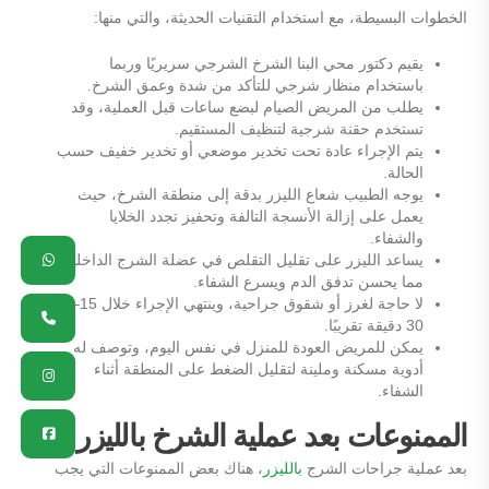
الخطوات البسيطة، مع استخدام التقنيات الحديثة، والتي منها:
يقيم دكتور محي البنا الشرخ الشرجي سريريًا وربما
باستخدام منظار شرجي للتأكد من شدة وعمق الشرخ.
يطلب من المريض الصيام لبضع ساعات قبل العملية، وقد
تستخدم حقنة شرجية لتنظيف المستقيم.
يتم الإجراء عادة تحت تخدير موضعي أو تخدير خفيف حسب
الحالة.
يوجه الطبيب شعاع الليزر بدقة إلى منطقة الشرخ، حيث
يعمل على إزالة الأنسجة التالفة وتحفيز تجدد الخلايا
والشفاء.
app
ram
ook
one
يساعد الليزر على تقليل التقلص في عضلة الشرج الداخلية،
مما يحسن تدفق الدم ويسرع الشفاء.
لا حاجة لغرز أو شقوق جراحية، وينتهي الإجراء خلال 15–
30 دقيقة تقريبًا.
يمكن للمريض العودة للمنزل في نفس اليوم، وتوصف له
أدوية مسكنة وملينة لتقليل الضغط على المنطقة أثناء
الشفاء.
الممنوعات بعد عملية الشرخ بالليزر
بعد عملية جراحات الشرج
بالليزر
، هناك بعض الممنوعات التي يجب