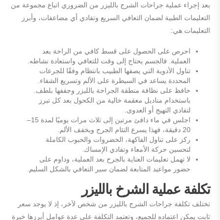
بعد إجراء عملية جراحات الشرج بالليزر من الضروري اتباع مجموعة من
التعليمات الطبية لضمان التعافي السريع وتفادي أي مضاعفات، وأبرز
التعليمات هي:
احرص على الحصول على قسط كافي من الراحة بعد
العملية. فالجسم يحتاج إلى وقت للتعافي واستعادة نشاطه.
تناول الأدوية التي يصفها الطبيب بانتظام وفقًا للجرعات
المحددة يساعد في السيطرة على الألم وتسريع الشفاء.
حافظ على نظافة منطقة الجراحة بالليزر وجففها بلطف.
باستخدام مناديل معقمة خالية من الكحول بعد كل تبرز
لتفادي التهيج أو العدوى.
اجلس في ماء دافئ مرتين إلى ثلاث مرات يوميًا لمدة 15–
20 دقيقة، فهذا يسرع التئام الجرح ويخفف الألم.
ركز على تناول الفاكهة، الخضروات والحبوب الكاملة
لتحسين حركة الأمعاء وتفادي الإمساك.
لا تهمل تعليمات العناية بالجرح بعد العملية، وداوم على
حضور مواعيد المتابعة لضمان سير التعافي بالشكل السليم.
تكلفة عملية الشرخ بالليزر
تختلف تكلفة جراحات الشرج بالليزر من شخص لآخر، إذ لا يوجد سعر
ثابت يمكن اعتماده للجميع، وتعتمد التكلفة على عدة عوامل أبرزها خبرة