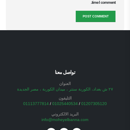
time I comment.
تواصل معنا
العنوان
٢٧ ش بغداد، الكوربة سنتر ، ميدان الكوربة ، مصر الجديدة
التليفون
01113777814
/
01025440534
/
01207305120
البريد الالكتروني
info@moheyelbanna.com