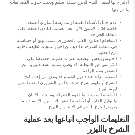
الالتزام بها لضمان التئام الجرح بشكل سليم وتجنب حدوث المضاعفات،
والتي منها:
عدم حمل الأشياء الثقيلة أو ممارسة التمارين العنيفة،
خاصة خلال الأسبوع الأول بعد العملية، لتفادي الضغط على
منطقة الجراحة.
استخدام الصابون الغني بالعطور قد يسبب تهيج أو حساسية
في منطقة الشرج، لذا لابد من اختيار منتجات لطيفة وخالية
من العطور.
الجلوس بنفس الوضعية لفترات طويلة، خصوصًا على
الكراسي غير المبطنة. قد يبطئ عملية الشفاء ويزيد من
الشعور بعدم الراحة.
الضغط الزائد عند دخول الحمام قد يؤدي إلى إعادة فتح
الشرخ أو ظهور شرخ جديد، لذا من الضروري الحفاظ على
ليونة البراز.
الأطعمة المصنعة، واللحوم الحمراء، ومنتجات الألبان.
والتوابل الحارة أو الأطعمة الدهنية قد تسبب الإمساك، ما
يعرض الجرح للتأخر في الالتئام أو التهيج.
التعليمات الواجب اتباعها بعد عملية
الشرخ بالليزر