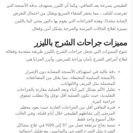
الطبيعي بسرعة بعد التعافي، وكما أن الليزر يستهدف بدقة الأنسجة التي
تعرضت للتلف ، مما يحفز الشفاء السريع ويقلل من احتمال التعرض
لإصابة مجددًا، وهذه الجراحات التي يقوم بها دكتور محي البنا بالليزر
مميزة لعلاج الحالات المزمنة والحرجة بشكل آمن وفعال.
مميزات جراحات الشرج بالليزر
تتنوع المميزات التي تجعل جراحات الشرج بالليزر طريقة متقدمة وفعالة
لعلاج أمراض الشرج بأمان وراحة للمريض، وأبرز المزايا هي:
دقة عالية في استهداف الأنسجة المصابة دون الإضرار
بالأنسجة السليمة المحيطة، مما يقلل من المضاعفات
المحتملة مثل النزيف والالتهابات.
تقليل الألم بشكل كبير أثناء وبعد العملية مقارنة بالجراحات
التقليدية، حيث تكون العملية أقل توغل ولا تتطلب شقوق
جراحية كبيرة.
فترة التعافي أقل من الجراحات العادية حيث يعود معظم
المرضى إلى نشاطهم الطبيعي خلال أيام قليلة، وفي الغالب
خلال أسبوع واحد فقط.
نسبة نجاح مرتفعة تصل من 97 إلى 99% في علاج مشاكل
الشرج مثل الشرخ الشرجي والبواسير، مع تقليل احتمالية